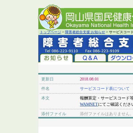
トップページ
>
障害者総合支援:お知らせ
> サービスコー
更新日
2018.08.01
件名
サービスコード表について
本文
報酬算定・サービスコード等
WAMNET
にてご確認くださ
添付ファイル
添付ファイルはありません