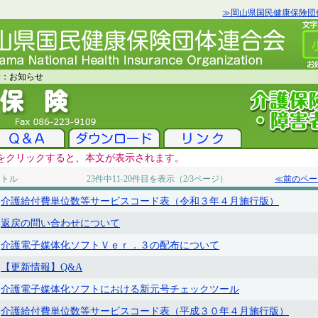
≫岡山県国民健康保険団
険：お知らせ
をクリックすると、本文が表示されます。
イトル
23件中11-20件目を表示（2/3ページ）
≪前のペー
介護給付費単位数等サービスコード表（令和３年４月施行版）
返戻の問い合わせについて
介護電子媒体化ソフトＶｅｒ．３の配布について
【更新情報】Q&A
介護電子媒体化ソフトにおける新元号チェックツール
介護給付費単位数等サービスコード表（平成３０年４月施行版）