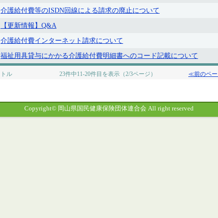
介護給付費等のISDN回線による請求の廃止について
【更新情報】Q&A
介護給付費インターネット請求について
福祉用具貸与にかかる介護給付費明細書へのコード記載について
イトル
23件中11-20件目を表示（2/3ページ）
≪前のペー
Copyright© 岡山県国民健康保険団体連合会 All right reserved